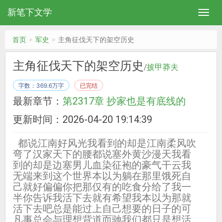
新笔下文学
首页
军史
主角征伐天下的架空历史
主角征伐天下的架空历史
/
披甲莽夫
字数：369.6万字
已完结
最新章节：
第2317章 抄家也是有底线的
更新时间：2026-04-20 19:14:39
都说江南好风光我看到的却是江南柔风吹
弯了汉家天下的腰都说塞外黄沙漫天我看
到的却是边塞男儿血染征袍的豪气干云我
无端来到这个世界本以为躺在那里饿死自
己就好偏偏你把那仅有的吃食分给了我一
半你告诉我活下去就有希望我本以为那就
活下去吧总是能过上自己想要的日子的可
凡事总会与理想背道而驰我们都只是想活