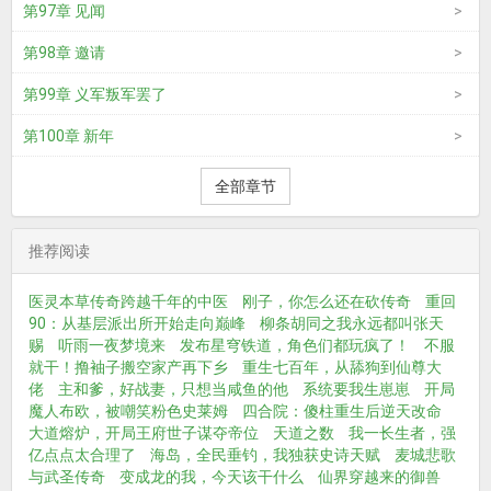
第97章 见闻
第98章 邀请
第99章 义军叛军罢了
第100章 新年
全部章节
推荐阅读
医灵本草传奇跨越千年的中医
刚子，你怎么还在砍传奇
重回
90：从基层派出所开始走向巅峰
柳条胡同之我永远都叫张天
赐
听雨一夜梦境来
发布星穹铁道，角色们都玩疯了！
不服
就干！撸袖子搬空家产再下乡
重生七百年，从舔狗到仙尊大
佬
主和爹，好战妻，只想当咸鱼的他
系统要我生崽崽
开局
魔人布欧，被嘲笑粉色史莱姆
四合院：傻柱重生后逆天改命
大道熔炉，开局王府世子谋夺帝位
天道之数
我一长生者，强
亿点点太合理了
海岛，全民垂钓，我独获史诗天赋
麦城悲歌
与武圣传奇
变成龙的我，今天该干什么
仙界穿越来的御兽