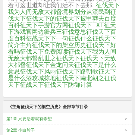
着可这世道却让我们活不下去那...
征伐天下
我为人间无敌大都督境界划分
从流民到征
伐天下
征伐天下的
征伐天下披甲莽夫百度
百科
征天下手游官方网
征伐天下TXT
征天
下游戏官网
边疆兵王
征伐意思
征伐天下百
度百科
征战天下下一句
征伐什么
征伐天下
简介
主角征伐天下的架空历史
征伐天下好
看吗
征伐天下免费阅读
征伐天下我为人间
无敌大都督
乱世之征伐天下
征伐天下无敌
大都督
征伐天下金龙问天
征伐天下是什么
意思
征伐天下风雨
征伐天下路朝歌
征天下
是什么酒
攻城掠地征伐天下
南北朝之征伐
天下
征战天下
征伐天下防御计算
《主角征伐天下的架空历史》全部章节目录
第1章 只要活着就有希望
第2章 小白脸子