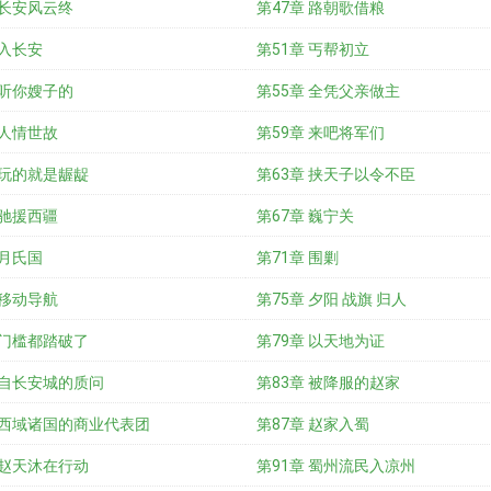
 长安风云终
第47章 路朝歌借粮
 入长安
第51章 丐帮初立
 听你嫂子的
第55章 全凭父亲做主
 人情世故
第59章 来吧将军们
 玩的就是龌龊
第63章 挟天子以令不臣
 驰援西疆
第67章 巍宁关
 月氏国
第71章 围剿
 移动导航
第75章 夕阳 战旗 归人
 门槛都踏破了
第79章 以天地为证
 自长安城的质问
第83章 被降服的赵家
 西域诸国的商业代表团
第87章 赵家入蜀
 赵天沐在行动
第91章 蜀州流民入凉州