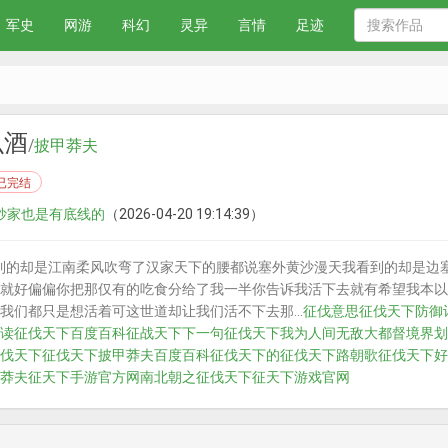
军史
网游
科幻
灵异
言情
足迹
么酒
/
披甲莽夫
已完结
 抄家也是有底线的
（2026-04-20 19:14:39）
到的却是江南柔风吹弯了汉家天下的腰都说塞外黄沙漫天我看到的却是边
就好偏偏你把那仅有的吃食分给了我一半你告诉我活下去就有希望我本以
我们都只是想活着可这世道却让我们活不下去那...
征伐意思
征伐天下防御
读
征伐天下百度百科
征战天下下一句
征伐天下我为人间无敌大都督境界划
伐天下
征伐天下披甲莽夫百度百科
征伐天下的
征伐天下路朝歌
征伐天下好
莽夫
征天下手游官方网
南北朝之征伐天下
征天下游戏官网