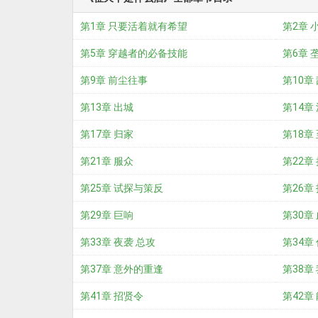
第1章 只要活着就有希望
第2章 
第5章 穿越者的必备技能
第6章 
第9章 前尘往事
第10章
第13章 出城
第14章
第17章 归家
第18章
第21章 服众
第22章
第25章 试探与策反
第26章
第29章 巨响
第30章
第33章 夜袭 总攻
第34章
第37章 意外的重逢
第38章
第41章 招贤令
第42章