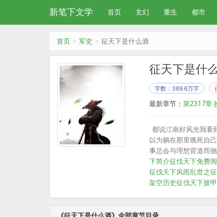
新笔下文学
首页
玄幻
重生
都市
首页
军史
征天下是什么酒
征天下是什
字数：369.6万字
最新章节：
第2317章
都说江南好风光我看
以为躺在那里饿死自己
事总会与理想背道而驰
下简介
征伐天下免费阅
征伐天下风雨
乱世之征
架空历史
征伐天下披甲
《征天下是什么酒》全部章节目录