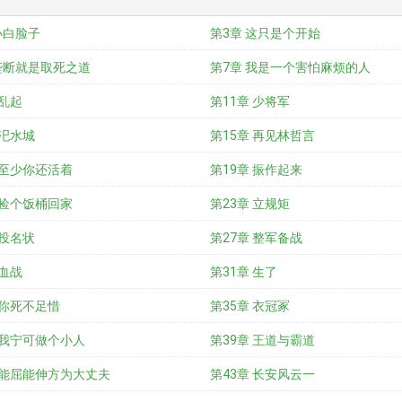
小白脸子
第3章 这只是个开始
垄断就是取死之道
第7章 我是一个害怕麻烦的人
 乱起
第11章 少将军
 汜水城
第15章 再见林哲言
 至少你还活着
第19章 振作起来
 捡个饭桶回家
第23章 立规矩
 投名状
第27章 整军备战
 血战
第31章 生了
 你死不足惜
第35章 衣冠冢
 我宁可做个小人
第39章 王道与霸道
 能屈能伸方为大丈夫
第43章 长安风云一