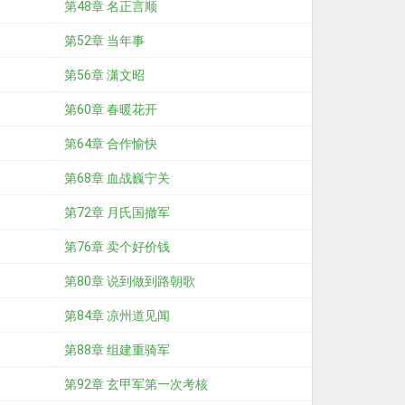
第48章 名正言顺
第52章 当年事
第56章 潇文昭
第60章 春暖花开
第64章 合作愉快
第68章 血战巍宁关
第72章 月氏国撤军
第76章 卖个好价钱
第80章 说到做到路朝歌
第84章 凉州道见闻
第88章 组建重骑军
第92章 玄甲军第一次考核