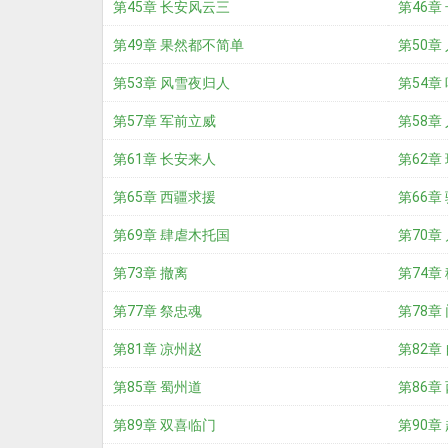
第45章 长安风云三
第46章
第49章 果然都不简单
第50章
第53章 风雪夜归人
第54章
第57章 军前立威
第58章
第61章 长安来人
第62章
第65章 西疆求援
第66章
第69章 肆虐木托国
第70章
第73章 撤离
第74章
第77章 祭忠魂
第78章
第81章 凉州赵
第82章
第85章 蜀州道
第86章
第89章 双喜临门
第90章