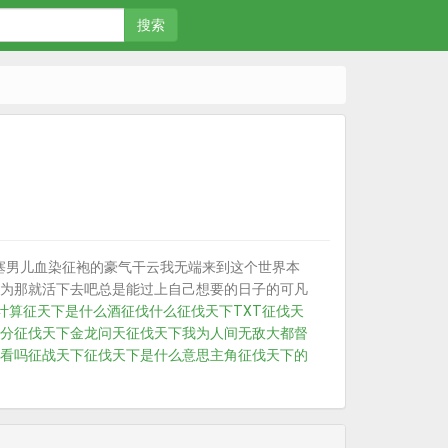
搜索
塞男儿血染征袍的豪气干云我无端来到这个世界本
为那就活下去吧总是能过上自己想要的日子的可凡
计算
征天下是什么酒
征伐什么
征伐天下TXT
征伐天
分
征伐天下金龙问天
征伐天下我为人间无敌大都督
看吗
征战天下
征伐天下是什么意思
主角征伐天下的