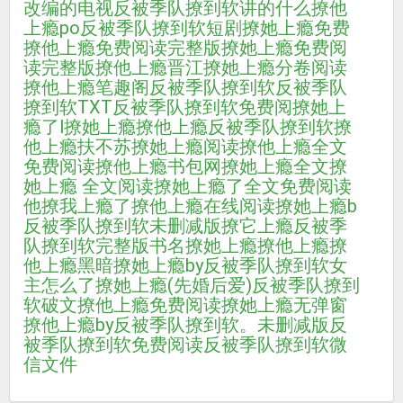
改编的电视
反被季队撩到软讲的什么
撩他
上瘾po
反被季队撩到软短剧
撩她上瘾免费
撩他上瘾免费阅读完整版
撩她上瘾免费阅
读完整版
撩他上瘾晋江
撩她上瘾分卷阅读
撩他上瘾笔趣阁
反被季队撩到软
反被季队
撩到软TXT
反被季队撩到软免费阅
撩她上
瘾了
l撩她上瘾
撩他上瘾反被季队撩到软
撩
他上瘾扶不苏
撩她上瘾阅读
撩他上瘾全文
免费阅读
撩他上瘾书包网
撩她上瘾全文
撩
她上瘾 全文阅读
撩她上瘾了全文免费阅读
他撩我上瘾了
撩他上瘾在线阅读
撩她上瘾b
反被季队撩到软未删减版
撩它上瘾
反被季
队撩到软完整版
书名撩她上瘾
撩他上瘾
撩
他上瘾黑暗
撩她上瘾by
反被季队撩到软女
主怎么了
撩她上瘾(先婚后爱)
反被季队撩到
软破文
撩他上瘾免费阅读
撩她上瘾无弹窗
撩他上瘾by
反被季队撩到软。未删减版
反
被季队撩到软免费阅读
反被季队撩到软微
信文件