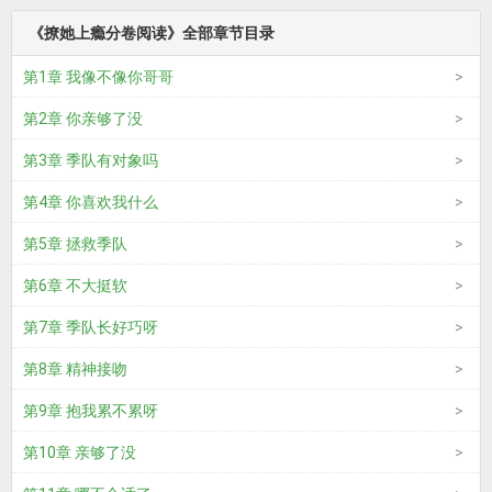
《撩她上瘾分卷阅读》全部章节目录
第1章 我像不像你哥哥
第2章 你亲够了没
第3章 季队有对象吗
第4章 你喜欢我什么
第5章 拯救季队
第6章 不大挺软
第7章 季队长好巧呀
第8章 精神接吻
第9章 抱我累不累呀
第10章 亲够了没