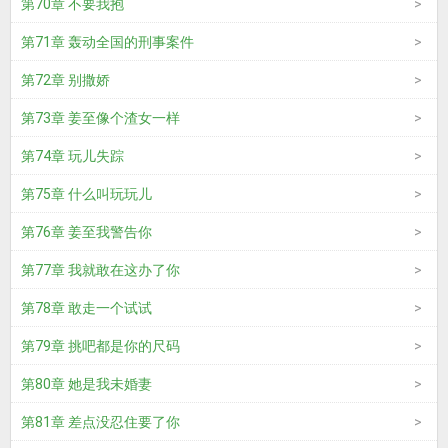
第70章 不要我抱
第71章 轰动全国的刑事案件
第72章 别撒娇
第73章 姜至像个渣女一样
第74章 玩儿失踪
第75章 什么叫玩玩儿
第76章 姜至我警告你
第77章 我就敢在这办了你
第78章 敢走一个试试
第79章 挑吧都是你的尺码
第80章 她是我未婚妻
第81章 差点没忍住要了你