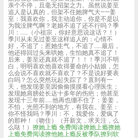
亲个不停，且毫无招架之力。虽然说姜至
追人是认真的，但架不住她脾气大——姜
至：我喜欢你，我主动追你，你是不是以
为我没脾气啊？老娘不追了还不行吗？季
川：……（小祖宗，你好意思说这话？！）
季川从未见过姜至这样追人的：心情不
好，不追了；惹她生气，不追了……最后，
他还得回过头来哄她，生怕她真不追了！
后来，姜至还真就不追了！！！季川不明
白，明明喜欢他喜欢得要命的小姑娘，怎
么会说不喜欢就不喜欢了？不是说好要表
白吗？怎么突然玩起失踪了？直到有一
天，他发现姜至因偷偷摸摸看心理医生；
发现她肩膀处长达十多年的伤疤；他甚至
发现十三年前……他再也绷不住了：姜姜，
不怕，光照不到的地方，有我在。姜至：
你不怪我吗？季川：不，我爱你，爱疯了
的那种！（吻住）（开新文，求关注，么
么哒！）
撩她上瘾 免费阅读
撩她上瘾
撩她
上瘾免费阅读
撩他她上瘾
反被季队撩到软