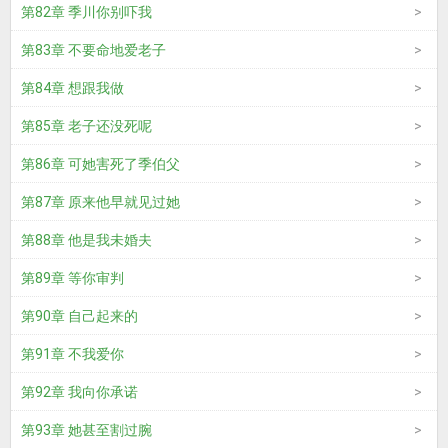
第82章 季川你别吓我
第83章 不要命地爱老子
第84章 想跟我做
第85章 老子还没死呢
第86章 可她害死了季伯父
第87章 原来他早就见过她
第88章 他是我未婚夫
第89章 等你审判
第90章 自己起来的
第91章 不我爱你
第92章 我向你承诺
第93章 她甚至割过腕