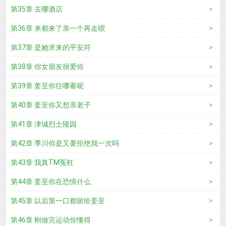
第35章 去哪酒店
第36章 来都来了亲一个再走呗
第37章 是她求来的平安符
第38章 你女朋友很爱你
第39章 姜至你往哪看呢
第40章 姜至你又想亲老子
第41章 津城烈士陵园
第42章 季川你是又要拒绝我一次吗
第43章 我真TM冤枉
第44章 姜至你在恐惧什么
第45章 以后第一口都留给姜至
第46章 刚做完运动你懂得