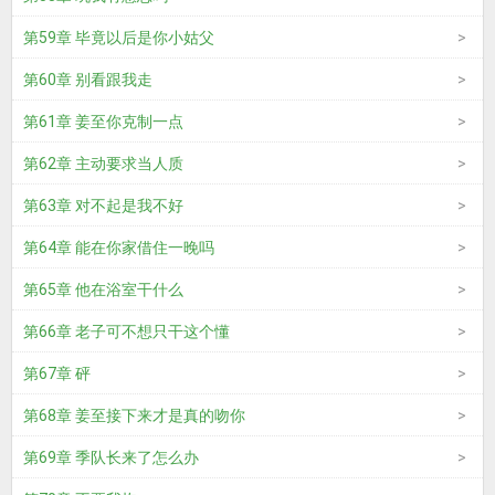
第59章 毕竟以后是你小姑父
第60章 别看跟我走
第61章 姜至你克制一点
第62章 主动要求当人质
第63章 对不起是我不好
第64章 能在你家借住一晚吗
第65章 他在浴室干什么
第66章 老子可不想只干这个懂
第67章 砰
第68章 姜至接下来才是真的吻你
第69章 季队长来了怎么办