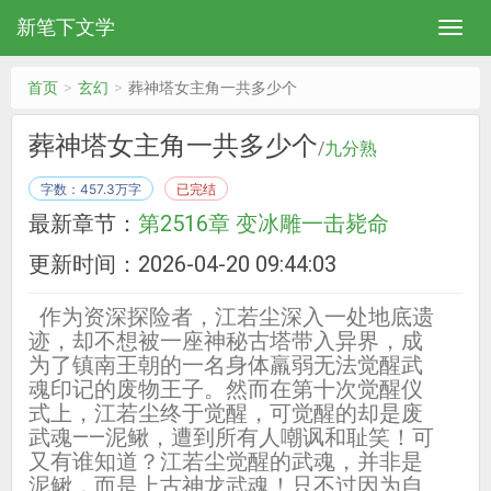
新笔下文学
首页
玄幻
葬神塔女主角一共多少个
葬神塔女主角一共多少个
/
九分熟
字数：457.3万字
已完结
最新章节：
第2516章 变冰雕一击毙命
更新时间：2026-04-20 09:44:03
作为资深探险者，江若尘深入一处地底遗
迹，却不想被一座神秘古塔带入异界，成
为了镇南王朝的一名身体羸弱无法觉醒武
魂印记的废物王子。然而在第十次觉醒仪
式上，江若尘终于觉醒，可觉醒的却是废
武魂——泥鳅，遭到所有人嘲讽和耻笑！可
又有谁知道？江若尘觉醒的武魂，并非是
泥鳅，而是上古神龙武魂！只不过因为自