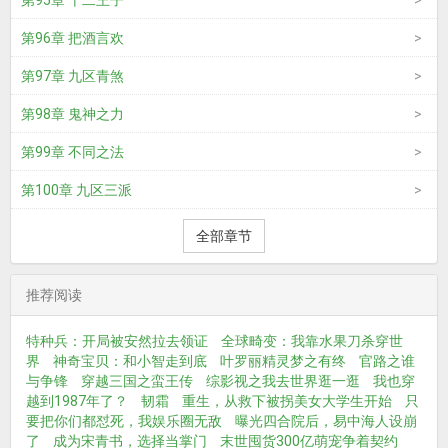
第95章 十二王子
第96章 把酒言欢
第97章 九区青煞
第98章 鬼神之力
第99章 不同之法
第100章 九区三派
全部章节
推荐阅读
特种兵：开局被安然拉去领证
全球畸变：我靠水果刀杀穿世
界
神奇宝贝：和小智走到底
叶罗丽精灵梦之有终
官路之谁
与争锋
穿越三国之蛮王传
综影视之我去世界逛一逛
我也穿
越到1987年了？
韧霜
重生，从救下被拐美女大学生开始
只
要把你们都怼死，我娱乐圈无敌
曝光四合院后，易中海人设崩
了
成为宋青书，选择当掌门
末世囤货300亿萌宠争着契约