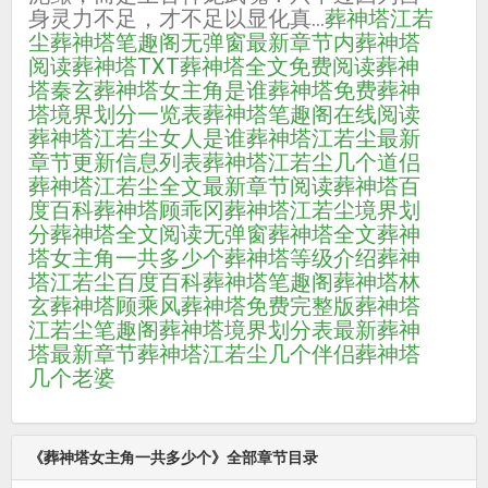
身灵力不足，才不足以显化真...
葬神塔江若
尘
葬神塔笔趣阁无弹窗最新章节内
葬神塔
阅读
葬神塔TXT
葬神塔全文免费阅读
葬神
塔秦玄
葬神塔女主角是谁
葬神塔免费
葬神
塔境界划分一览表
葬神塔笔趣阁在线阅读
葬神塔江若尘女人是谁
葬神塔江若尘最新
章节更新信息列表
葬神塔江若尘几个道侣
葬神塔江若尘全文最新章节阅读
葬神塔百
度百科
葬神塔顾乖冈
葬神塔江若尘境界划
分
葬神塔全文阅读无弹窗
葬神塔全文
葬神
塔女主角一共多少个
葬神塔等级介绍
葬神
塔江若尘百度百科
葬神塔笔趣阁
葬神塔林
玄
葬神塔顾乘风
葬神塔免费完整版
葬神塔
江若尘笔趣阁
葬神塔境界划分表最新
葬神
塔最新章节
葬神塔江若尘几个伴侣
葬神塔
几个老婆
《葬神塔女主角一共多少个》全部章节目录