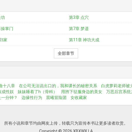
吸功
第3章 点穴
爆操掌门
第7章 梦遗
 归家
第11章 神功大成
全部章节
曲十八章
在公司无法说出口的，我和课长的秘密关系
白虎萝莉老师被
教成性奴
妹妹睡着了h（骨科）
用胯下征服身边的美女
万恶后宫系统
止一分钟？
边缘性行为
晨曦冒险团
女收藏家
所有小说和章节均由网友上传，转载只为宣传本书让更多读者欣赏。
Copyright © 2026 XBXWX.LA