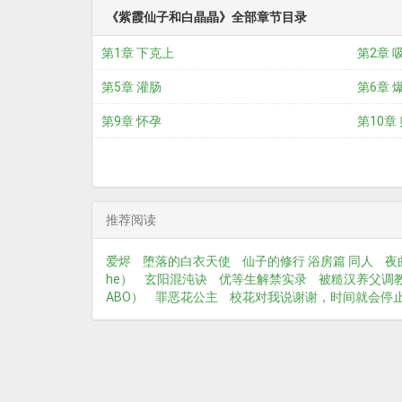
《紫霞仙子和白晶晶》全部章节目录
第1章 下克上
第2章 
第5章 灌肠
第6章 
第9章 怀孕
第10章
推荐阅读
爱烬
堕落的白衣天使
仙子的修行 浴房篇 同人
夜
he）
玄阳混沌诀
优等生解禁实录
被糙汉养父调
ABO）
罪恶花公主
校花对我说谢谢，时间就会停