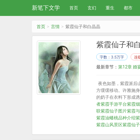
新笔下文学
首页
玄幻
重生
都市
首页
言情
紫霞仙子和白晶晶
紫霞仙子和
字数：3.5万字
连
最新章节：
第12章 婚
夜色如墨，紫霞派后
方缓缓移动。许雅施身
的奶子在衣料下形成诱
者
紫霞手游平台
紫霞烟
联
紫霞仙子图片
紫霞与
紫霞油蟠桃品种介绍
紫
紫霞山风景区
紫霞仙子