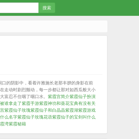
搜索
洞口的阴影中，看着许雅施长老那丰腴的身影在前
在走动时剧烈颤动，每一步都让那对如西瓜般大小
大富忍不住咽了咽口水。
紫霞宫简介
紫霞仙子扮演
被谁拿走了
紫霞手游
紫霞神功和葵花宝典有没有关
宫
紫霞仙子玫瑰
紫霞仙子和白晶晶
紫霞湖
紫霞游戏
什么名字
紫霞仙子玫瑰花语
紫霞仙子的宝剑叫什么
霞湾
紫霞秘籍