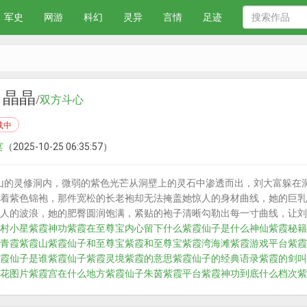
军史
网游
科幻
灵异
言情
足迹
白晶晶
/
双方斗心
载中
宴
（2025-10-25 06:35:57）
山的灵修洞内，微弱的紫色光芒从洞壁上的灵石中渗透而出，刘大富躲在
着紫色锦袍，那件宽松的长老袍却无法掩盖她惊人的身材曲线，她的巨乳
人的波浪，她的肥臀圆润饱满，紧贴的袍子清晰勾勒出每一寸曲线，让刘
村小星
紫霞神功
紫霞在至尊宝内心留下什么
紫霞仙子是什么神仙
紫霞秘籍
青霞
紫霞山
紫霞仙子和至尊宝
紫霞和至尊宝
紫霞湾海滩
紫霞游戏平台
紫霞
霞仙子是谁
紫霞仙子
紫霞灵境
紫霞的意思
紫霞仙子的经典语录
紫霞的剑叫
花图片
紫霞宫在什么地方
紫霞仙子朱茵
紫霞平台
紫霞神功到底什么档次
紫