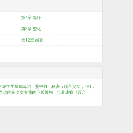
第4章 隐奸
第8章 变化
第12章 婚宴
大屌学生操成母狗
盏中竹
秘密（现言父女，1v1，
之你的高冷女友我的下贱母狗
包养成瘾（百合