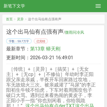
新笔下文学
首页
灵异
这个出马仙有点强有声
这个出马仙有点强有声
/
微雨问冷风
字数：59.7万字
已完结
最新章节：
第13章 蟒天刚
更新时间：2026-03-21 16:49:01
［传统］+［灵异］+［搞笑］+［无女
主］+［无cp］+［不修仙］年幼时李正阳
跟父亲走亲戚，半夜开车回家路过坟地，
车无故熄火三次。被亲戚灌了“马尿”的李正
阳初生牛犊不怕虎，下车对着周围坟包子
破口大骂。遇到过来看热闹的黄皮子，李
正阳小手一指:“你也别闲着，你给我跪
那！！”...
这个出马仙有点derTXT
这个出马