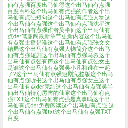
仙有点强百度
出马仙得
这个出马仙有点强
百度百科
这个出马仙有点强的作者
这个出
马仙有点强短句
这个出马仙有点强人物
这
个出马仙有点强
这个出马仙有点强沈星
这
个出马仙有点强作者吴半仙
这个出马仙有
点der笔趣阁最新章节更新内容
这个出马仙
有点强主播是谁
这个出马仙有点强张文文
结局
这个出马仙有点强人物简介
这个出马
仙有点强短剧
这个出马仙有点强马叔
这个
出马仙有点强有声
这个出马仙有点强女主
是谁
这个出马仙有点强吴小凡和谁在一起
了?
这个出马仙有点强短剧完整版
这个出马
仙有点强听书
这个出马仙有点强女主
这个
出马仙有点der完结
这个出马仙有点强吴半
仙
出马仙特别厉害的仙家
这个出马仙有点
强TXT
这个出马仙有点强是真事吗
这个出
马仙有点der免费阅读
这个出马仙有点强!
这
个出马仙有点强txt
这个出马仙有点强TXT
百度