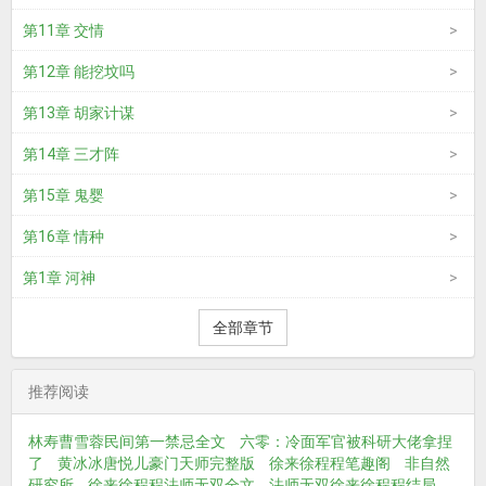
第11章 交情
第12章 能挖坟吗
第13章 胡家计谋
第14章 三才阵
第15章 鬼婴
第16章 情种
第1章 河神
全部章节
推荐阅读
林寿曹雪蓉民间第一禁忌全文
六零：冷面军官被科研大佬拿捏
了
黄冰冰唐悦儿豪门天师完整版
徐来徐程程笔趣阁
非自然
研究所
徐来徐程程法师无双全文
法师无双徐来徐程程结局