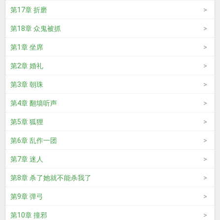
第17章 折磨
第18章 众鬼被抓
第1章 坐席
第2章 婚礼
第3章 朝珠
第4章 翻墙听声
第5章 狐狸
第6章 乱作一团
第7章 迷人
第8章 杀了她就不能杀我了
第9章 弹弓
第10章 撞邪