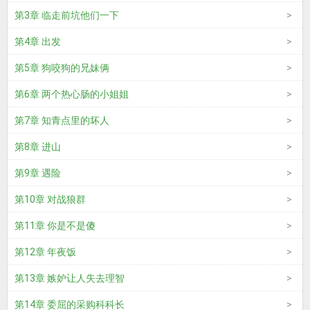
第3章 临走前坑他们一下
第4章 出发
第5章 狗咬狗的兄妹俩
第6章 两个热心肠的小姐姐
第7章 知青点里的坏人
第8章 进山
第9章 遇险
第10章 对战狼群
第11章 你是不是傻
第12章 年夜饭
第13章 嫉妒让人失去理智
第14章 委屈的采购科科长