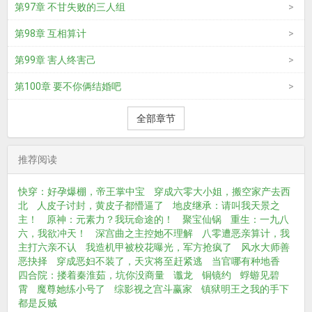
第97章 不甘失败的三人组
第98章 互相算计
第99章 害人终害己
第100章 要不你俩结婚吧
全部章节
推荐阅读
快穿：好孕爆棚，帝王掌中宝
穿成六零大小姐，搬空家产去西
北
人皮子讨封，黄皮子都懵逼了
地皮继承：请叫我天景之
主！
原神：元素力？我玩命途的！
聚宝仙锅
重生：一九八
六，我欲冲天！
深宫曲之主控她不理解
八零遭恶亲算计，我
主打六亲不认
我造机甲被校花曝光，军方抢疯了
风水大师善
恶抉择
穿成恶妇不装了，天灾将至赶紧逃
当官哪有种地香
四合院：搂着秦淮茹，坑你没商量
谶龙
铜镜约
蜉蝣见碧
霄
魔尊她练小号了
综影视之宫斗赢家
镇狱明王之我的手下
都是反贼