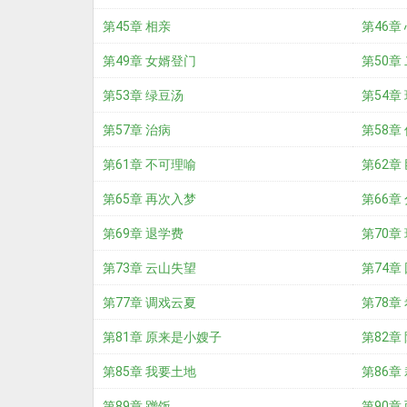
第45章 相亲
第46章
第49章 女婿登门
第50章
第53章 绿豆汤
第54章
第57章 治病
第58章
第61章 不可理喻
第62章
第65章 再次入梦
第66章
第69章 退学费
第70章
第73章 云山失望
第74章
第77章 调戏云夏
第78章
第81章 原来是小嫂子
第82章
第85章 我要土地
第86章
第89章 蹭饭
第90章