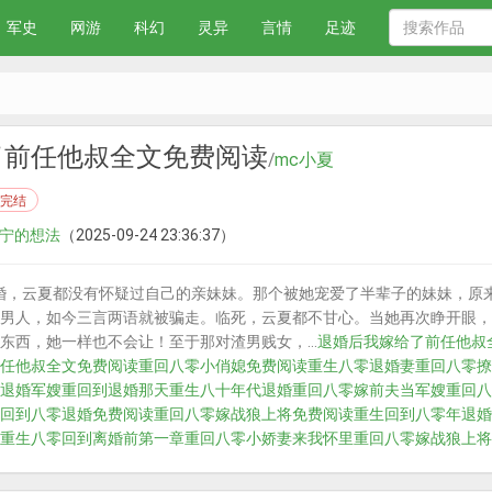
军史
网游
科幻
灵异
言情
足迹
了前任他叔全文免费阅读
/
mc小夏
完结
景宁的想法
（2025-09-24 23:36:37）
婚，云夏都没有怀疑过自己的亲妹妹。那个被她宠爱了半辈子的妹妹，原
男人，如今三言两语就被骗走。临死，云夏都不甘心。当她再次睁开眼，
东西，她一样也不会让！至于那对渣男贱女，...
退婚后我嫁给了前任他叔
任他叔全文免费阅读
重回八零小俏媳免费阅读
重生八零退婚妻
重回八零撩
退婚军嫂
重回到退婚那天
重生八十年代退婚
重回八零嫁前夫当军嫂
重回八
回到八零退婚免费阅读
重回八零嫁战狼上将免费阅读
重生回到八零年退婚
重生八零回到离婚前
第一章重回八零小娇妻来我怀里
重回八零嫁战狼上将