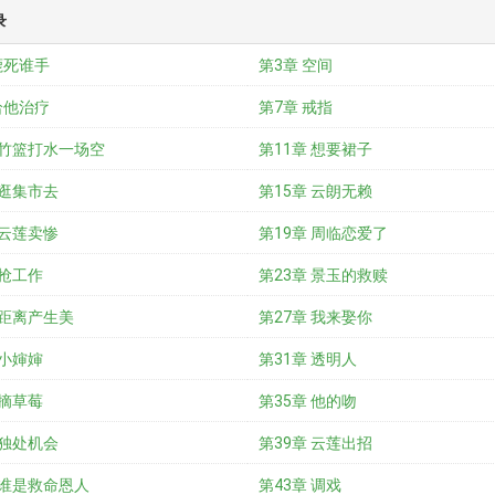
录
鹿死谁手
第3章 空间
给他治疗
第7章 戒指
 竹篮打水一场空
第11章 想要裙子
 逛集市去
第15章 云朗无赖
 云莲卖惨
第19章 周临恋爱了
 抢工作
第23章 景玉的救赎
 距离产生美
第27章 我来娶你
 小婶婶
第31章 透明人
 摘草莓
第35章 他的吻
 独处机会
第39章 云莲出招
 谁是救命恩人
第43章 调戏