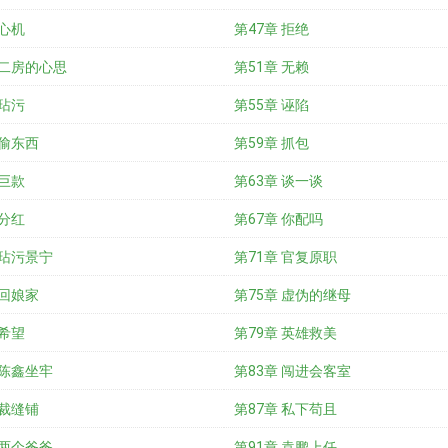
 心机
第47章 拒绝
 二房的心思
第51章 无赖
 玷污
第55章 诬陷
 偷东西
第59章 抓包
 巨款
第63章 谈一谈
 分红
第67章 你配吗
 玷污景宁
第71章 官复原职
 回娘家
第75章 虚伪的继母
 希望
第79章 英雄救美
 陈鑫坐牢
第83章 闯进会客室
 裁缝铺
第87章 私下苟且
 两个爸爸
第91章 袁鹏上任