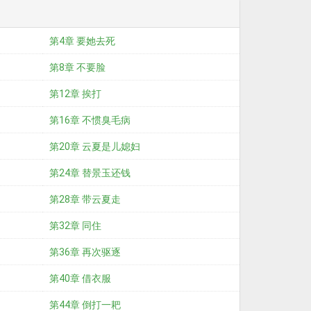
第4章 要她去死
第8章 不要脸
第12章 挨打
第16章 不惯臭毛病
第20章 云夏是儿媳妇
第24章 替景玉还钱
第28章 带云夏走
第32章 同住
第36章 再次驱逐
第40章 借衣服
第44章 倒打一耙