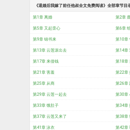
《退婚后我嫁了前任他叔全文免费阅读》全部章节目
第1章 离婚
第2章 
第5章 又起歪心
第6章 
第9章 锦书来
第10章
第13章 云莲滚出去
第14章
第17章 来借钱
第18章
第21章 害羞
第22章
第25章 从商
第26章
第29章 云莲一起去
第30章
第33章 饿肚子
第34章
第37章 云莲又来了
第38章
第41章 泳衣
第42章