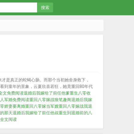
搜索
来才是真正的蛇蝎心肠。而那个当初她舍身救下，
看到童年的景象，云夏欣喜若狂，她竟重回80年代
全文免费阅读
退婚后我嫁给了前任他爹
重生八零收
人军婚免费阅读
重回八零嫁战狼
笔趣阁退婚后我嫁
零娇妻要离婚
重回八零嫁当军嫂
重回八零嫁战
我退
的那天
退婚后我嫁给了前任他叔
重生到退婚前的八
全文阅读