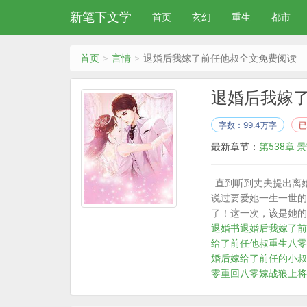
新笔下文学
首页
玄幻
重生
都市
首页
言情
退婚后我嫁了前任他叔全文免费阅读
退婚后我嫁
字数：99.4万字
已
最新章节：
第538章 
直到听到丈夫提出离
说过要爱她一生一世的
了！这一次，该是她的
退婚书
退婚后我嫁了前
给了前任他叔
重生八零
婚后嫁给了前任的小叔
零
重回八零嫁战狼上将