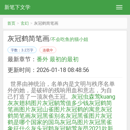
新笔下文学
首页
玄幻
灰冠鹤简笔画
灰冠鹤简笔画
/
不会吃鱼的猫小姐
字数：3.2万字
连载中
最新章节：
番外 最初的最初
更新时间：2026-01-18 08:48:56
世界由神统治，名单内是文明与秩序名单
外的她，是破碎的残响用血和意志，为自
己打造了一顶灰色王冠。
灰冠虫森莺
kuang
灰
灰翅鸫图片
灰冠鹟莺值多少钱
灰冠鹤简
笔画图片
灰冠山雀图片
灰冠鹤的寓意
灰冠
鹤简笔画
灰冠黑雀别名
灰冠黑雀图片
灰冠
鹤是哪个国家的国鸟
灰冠鸟图片
灰冠黑雀
象征什么
灰头冠鹎
灰冠鹟莺
灰昂2021款新