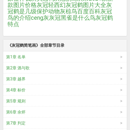
款图片价格
灰冠轻西幻
灰冠鹤图片大全
灰
冠鹤是几级保护动物
灰椋鸟百度百科
灰冠
鸟的介绍
ceng灰
灰冠黑雀是什么鸟
灰冠鹤
特点
《灰冠鹤简笔画》全部章节目录
第1章 名单
第2章 酒与歌
第3章 越界
第4章 标价
第5章 规则
第6章 余烬
第7章 判定