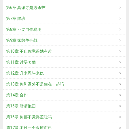
第6章 真诚才是必杀技
第7章 跟班
第8章 不要自作聪明
第9章 家教争夺战
第10章 不止你觉得她有趣
第11章 讨要奖励
第12章 升米恩斗米仇
第13章 你和迟盛不是住在一起吗
第14章 合作
第15章 所谓抱团
第16章 你都不觉得羞耻吗
第17章 不过一个跟班而已