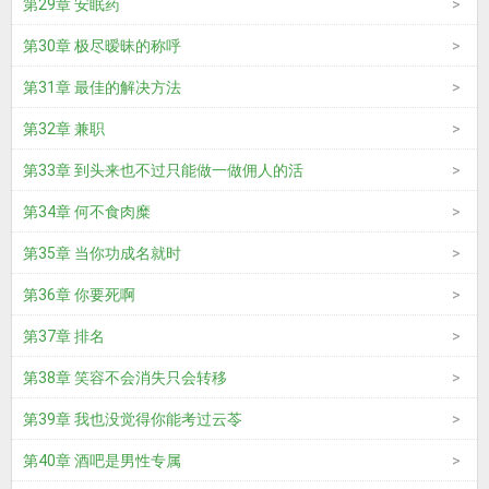
第29章 安眠药
第30章 极尽暧昧的称呼
第31章 最佳的解决方法
第32章 兼职
第33章 到头来也不过只能做一做佣人的活
第34章 何不食肉糜
第35章 当你功成名就时
第36章 你要死啊
第37章 排名
第38章 笑容不会消失只会转移
第39章 我也没觉得你能考过云苓
第40章 酒吧是男性专属