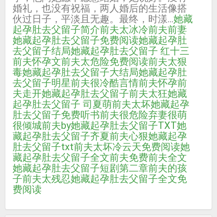
婚礼，也没有祝福，两人婚后的生活像搭
伙过日子，平淡且无趣。最终，时漾...
她藏
起孕肚去父留子简介
前夫太冰冷
前夫前妻
她藏起孕肚去父留子免费阅读
她藏起孕肚
去父留子结局
她藏起孕肚去父留子 红十三
前夫怀孕文
前夫太危险免费阅读
前夫太狠
毒
她藏起孕肚去父留子大结局
她藏起孕肚
去父留子明星
前夫很冷酷
言情前夫怀孕
前
夫走开
她藏起孕肚去父留子
前夫太狂
她藏
起孕肚去父留子 司夏萌
前夫太坏
她藏起孕
肚去父留子免费听书
前夫很危险弃妻很萌
很倾城
前夫by
她藏起孕肚去父留子TXT
她
藏起孕肚去父留子齐夏
前夫心狠
她藏起孕
肚去父留子txt
前夫太坏冷云天免费阅读
她
藏起孕肚去父留子全文
前夫免费
前夫全文
她藏起孕肚去父留子短剧
第二章前夫的孩
子
前夫太残忍
她藏起孕肚去父留子全文免
费阅读