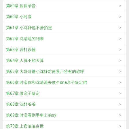
第59章 偷偷录音
第60章 小时漾
第61章 小沈妤也不爱拍照
第62章 沈清遥的到来
第63章 误打误撞
第64章 人算不如天算
第65章 大哥哥是小沈妤对傅景川特有的称呼
第66章 时漾你和沈清遥去做个dna亲子鉴定吧
第67章 做亲子鉴定
第68章 沈妤爷爷
第69章 时漾看到手串上的sy
第70章 上官临临身世