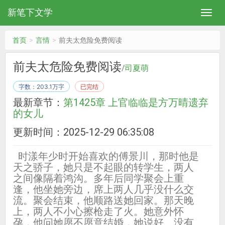
新笔下文学
首页
言情
前夫太危险免费阅读
前夫太危险免费阅读
/
司夏萌
字数：203.1万字
已完结
最新章节：
第1425章 上官临临是方万晴遗弃
的女儿
更新时间：2025-12-29 06:35:08
时漾年少时开始喜欢的傅景川，那时他是
天之骄子，她只是不起眼的转学生，两人
之间像隔着鸿沟。多年后同学聚会上重
逢，他坐她旁边，席上两人几乎没什么交
流。聚会结束，他顺路送她回家。那天晚
上，两人不小心擦枪走了火。她意外怀
孕，他问她愿不愿意结婚，她说好。没有