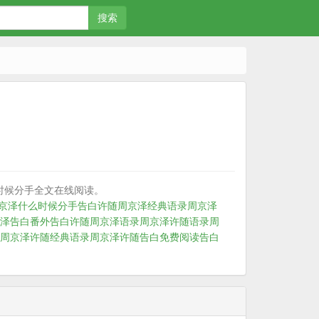
搜索
时候分手全文在线阅读。
京泽什么时候分手
告白许随周京泽经典语录
周京泽
泽告白番外
告白许随周京泽语录
周京泽许随语录
周
周京泽许随经典语录
周京泽许随告白免费阅读
告白