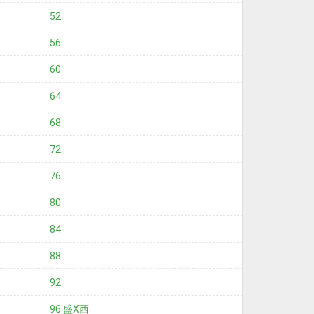
52
56
60
64
68
72
76
80
84
88
92
96 盛X西