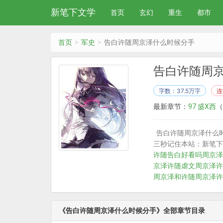
新笔下文学
首页
玄幻
重生
都市
首页
军史
告白许随周京泽什么时候分手
告白许随周
字数：37.5万字
连
最新章节：
97 盛X西
（
告白许随周京泽什么
三秒记住本站：新笔下文学
许随告白好看吗
周京泽
京泽许随虐文
周京泽许
周京泽和许随
周京泽许
《告白许随周京泽什么时候分手》全部章节目录