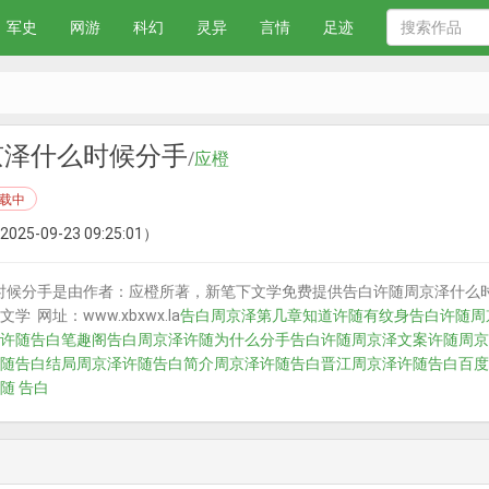
军史
网游
科幻
灵异
言情
足迹
京泽什么时候分手
/
应橙
载中
2025-09-23 09:25:01）
时候分手是由作者：应橙所著，新笔下文学免费提供告白许随周京泽什么
 网址：www.xbxwx.la
告白周京泽第几章知道许随有纹身
告白许随周
许随告白笔趣阁
告白周京泽许随为什么分手
告白许随周京泽文案
许随周京
随告白结局
周京泽许随告白简介
周京泽许随告白晋江
周京泽许随告白百度
随 告白