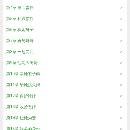
第4章 推卸责任
第5章 私通信件
第6章 验她身子
第7章 再见哥哥
第8章 一起受罚
第9章 他闯入闺房
第10章 喂她避子药
第11章 给她挑夫婿
第12章 保护妹妹
第13章 收拾恶婢
第14章 让她为妾
第15章 沈柔的身份