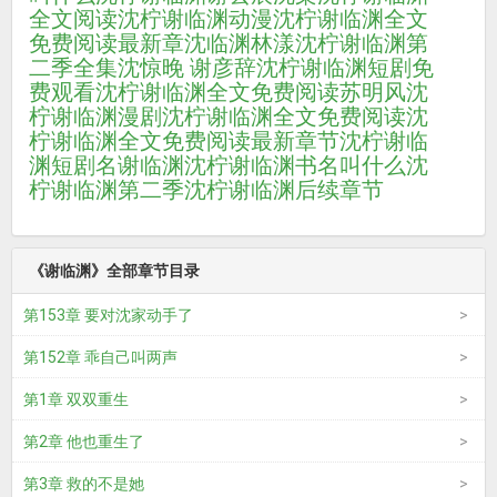
全文阅读
沈柠谢临渊动漫
沈柠谢临渊全文
免费阅读最新章
沈临渊林漾
沈柠谢临渊第
二季全集
沈惊晚 谢彦辞
沈柠谢临渊短剧免
费观看
沈柠谢临渊全文免费阅读苏明风
沈
柠谢临渊漫剧
沈柠谢临渊全文免费阅读
沈
柠谢临渊全文免费阅读最新章节
沈柠谢临
渊短剧名
谢临渊
沈柠谢临渊书名叫什么
沈
柠谢临渊第二季
沈柠谢临渊后续章节
《谢临渊》全部章节目录
第153章 要对沈家动手了
第152章 乖自己叫两声
第1章 双双重生
第2章 他也重生了
第3章 救的不是她