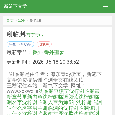
新笔下文学
首页
军史
谢临渊
谢临渊
/
海东青dy
字数：48.2万字
连载中
最新章节：
番外 番外噩梦
更新时间：2026-05-18 20:38:52
谢临渊是由作者：海东青dy所著，新笔下
文学免费提供谢临渊全文在线阅读。
三秒记住本站：新笔下文学 网址：
www.xbxwx.la
沈临渊容嬿宁
沈柠谢临渊最
新章节更新内容
沈柠谢临渊阅读
沈柠谢临
渊名字
沈柠谢临渊入宫为婢5年
沈柠谢临渊
叫什么名字
男主谢临渊的
沈柠谢临渊短剧
叫什么
沈柠谢临渊谢玄辰沈柔
沈柠谢临渊