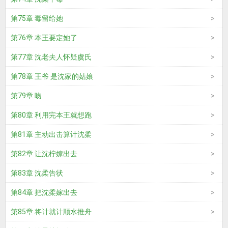
第75章 毒留给她
第76章 本王要定她了
第77章 沈老夫人怀疑虞氏
第78章 王爷 是沈家的姑娘
第79章 吻
第80章 利用完本王就想跑
第81章 主动出击算计沈柔
第82章 让沈柠嫁出去
第83章 沈柔告状
第84章 把沈柔嫁出去
第85章 将计就计顺水推舟