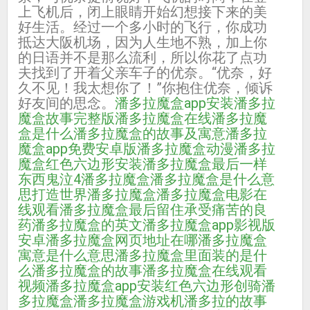
上飞机后，闭上眼睛开始幻想接下来的美
好生活。经过一个多小时的飞行，你成功
抵达大阪机场，因为人生地不熟，加上你
的日语并不是那么流利，所以你花了点功
夫找到了开着父亲车子的优奈。“优奈，好
久不见！我太想你了！”你抱住优奈，倾诉
好友间的思念。
潘多拉魔盒app安装
潘多拉
魔盒故事完整版
潘多拉魔盒在线
潘多拉魔
盒是什么
潘多拉魔盒的故事及寓意
潘多拉
魔盒app免费安卓版
潘多拉魔盒动漫
潘多拉
魔盒红色六边形安装
潘多拉魔盒最后一样
东西
鬼泣4潘多拉魔盒
潘多拉魔盒是什么意
思
打造世界潘多拉魔盒
潘多拉魔盒电影在
线观看
潘多拉魔盒最后留住承受痛苦的良
药
潘多拉魔盒的英文
潘多拉魔盒app影视版
安卓
潘多拉魔盒网页地址在哪
潘多拉魔盒
寓意是什么意思
潘多拉魔盒里面装的是什
么
潘多拉魔盒的故事
潘多拉魔盒在线观看
视频
潘多拉魔盒app安装红色六边形
创骑潘
多拉魔盒
潘多拉魔盒游戏机
潘多拉的故事